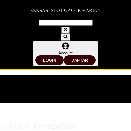
SENSASI SLOT GACOR HARIAN
Account
LOGIN
DAFTAR
GACOR
BANDAR SLOT GACOR
SITUS SLOT ONLINE
BANDA
formasi Terupdate