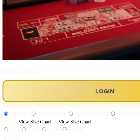
BY:
MPO878 X .
LOGIN
Style
MPO878
SITUS SLOT
SLOT ONLINE
SLOT GA
Size
View Size Chart
View Size Chart
X50
X100
X500
X1000
Quantity