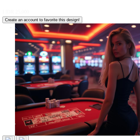
I
IDR 25,000
Create an account to favorite this design!