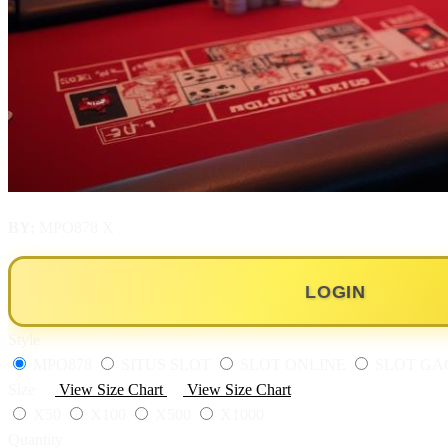
BY:
MPO878 X .
LOGIN
Style
MPO878
SITUS SLOT
SLOT ONLINE
SLOT GA
Size
View Size Chart
View Size Chart
X50
X100
X500
X1000
Quantity