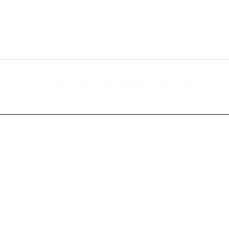
an dan nyaman dengan ribuan jenis permainan daring paling menant